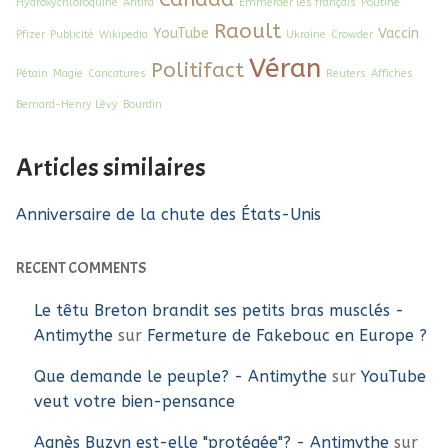
Hydroxychloroquine
Antifa
Emmerder les français
Poutine
Raoult
YouTube
Vaccin
Pfizer
Publicité
Wikipedia
Ukraine
Crowder
Véran
Politifact
Pétain
Magie
Caricatures
Reuters
Affiches
Bernard-Henry Lévy
Bourdin
Articles similaires
Anniversaire de la chute des États-Unis
RECENT COMMENTS
Le têtu Breton brandit ses petits bras musclés -
Antimythe
sur
Fermeture de Fakebouc en Europe ?
Que demande le peuple? - Antimythe
sur
YouTube
veut votre bien-pensance
Agnès Buzyn est-elle "protégée"? - Antimythe
sur