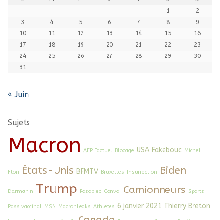
1
2
3
4
5
6
7
8
9
10
11
12
13
14
15
16
17
18
19
20
21
22
23
24
25
26
27
28
29
30
31
« Juin
Sujets
Macron
USA
Fakebouc
AFP Factuel
Blocage
Michel
États-Unis
Biden
BFMTV
Flori
Bruxelles
Insurrection
Trump
Camionneurs
Darmanin
Posobiec
Convoi
Sports
6 janvier 2021
Thierry Breton
Pass vaccinal
MSN
MacronLeaks
Athletes
Canada