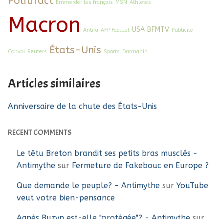
Politifact
Emmerder les français
MSN
Athletes
Macron
USA
BFMTV
Antifa
AFP Factuel
Publicité
États-Unis
Convoi
Reuters
Sports
Darmanin
Articles similaires
Anniversaire de la chute des États-Unis
RECENT COMMENTS
Le têtu Breton brandit ses petits bras musclés -
Antimythe
sur
Fermeture de Fakebouc en Europe ?
Que demande le peuple? - Antimythe
sur
YouTube
veut votre bien-pensance
Agnès Buzyn est-elle "protégée"? - Antimythe
sur