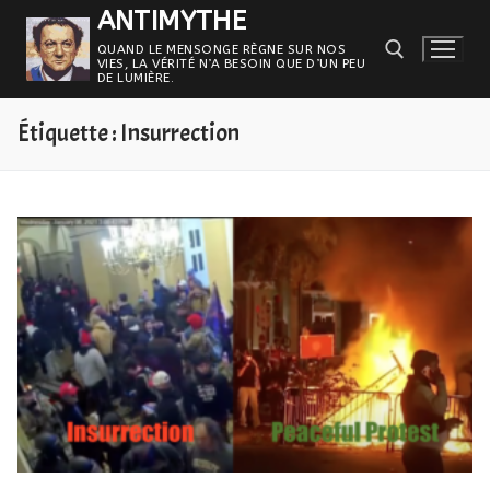
Aller
ANTIMYTHE
au
QUAND LE MENSONGE RÈGNE SUR NOS
VIES, LA VÉRITÉ N’A BESOIN QUE D’UN PEU
contenu
DE LUMIÈRE.
Étiquette :
Insurrection
Rechercher :