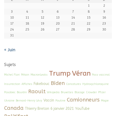
1
2
3
4
5
6
7
8
9
10
11
12
13
14
15
16
17
18
19
20
21
22
23
24
25
26
27
28
29
30
31
« Juin
Sujets
Trump
Véran
Michel Flori
Pétain
MacronLeaks
Pass vaccinal
Biden
Fakebouc
Insurrection
Affiches
Caricatures
Hydroxychloroquine
Raoult
Posobiec
Bourdin
Wikipedia
Bruxelles
Blocage
Crowder
Pfizer
Camionneurs
Vaccin
Ukraine
Bernard-Henry Lévy
Poutine
Magie
Canada
Thierry Breton
6 janvier 2021
YouTube