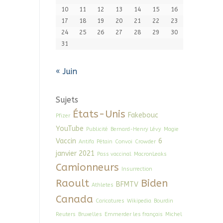
10
11
12
13
14
15
16
17
18
19
20
21
22
23
24
25
26
27
28
29
30
31
« Juin
Sujets
États-Unis
Fakebouc
Pfizer
YouTube
Publicité
Bernard-Henry Lévy
Magie
Vaccin
6
Antifa
Pétain
Convoi
Crowder
janvier 2021
Pass vaccinal
MacronLeaks
Camionneurs
Insurrection
Raoult
Biden
BFMTV
Athletes
Canada
Caricatures
Wikipedia
Bourdin
Reuters
Bruxelles
Emmerder les français
Michel