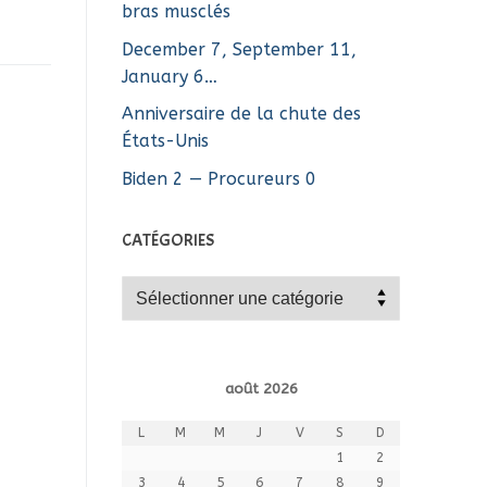
bras musclés
December 7, September 11,
January 6…
Anniversaire de la chute des
États-Unis
Biden 2 — Procureurs 0
CATÉGORIES
Catégories
août 2026
L
M
M
J
V
S
D
1
2
3
4
5
6
7
8
9