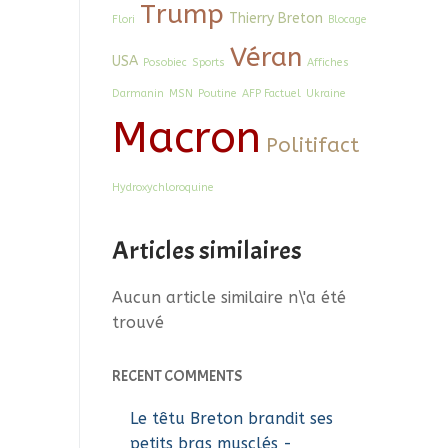
Trump
Thierry Breton
Flori
Blocage
Véran
USA
Posobiec
Sports
Affiches
Darmanin
MSN
Poutine
AFP Factuel
Ukraine
Macron
Politifact
Hydroxychloroquine
Articles similaires
Aucun article similaire n\'a été
trouvé
RECENT COMMENTS
Le têtu Breton brandit ses
petits bras musclés -