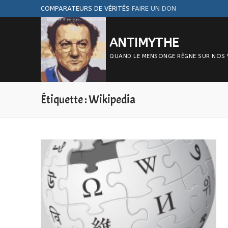
Aller
COMPARATEURS DE VÉRITÉS
FAIRE UN DON
au
contenu
ANTIMYTHE
QUAND LE MENSONGE RÈGNE SUR NOS VIE
Étiquette :
Wikipedia