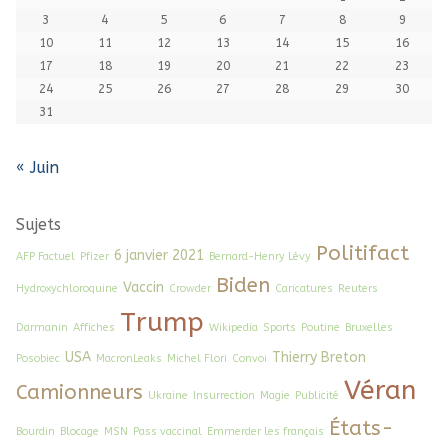
3
4
5
6
7
8
9
10
11
12
13
14
15
16
17
18
19
20
21
22
23
24
25
26
27
28
29
30
31
« Juin
Sujets
Politifact
6 janvier 2021
AFP Factuel
Pfizer
Bernard-Henry Lévy
Biden
Vaccin
Hydroxychloroquine
Crowder
Caricatures
Reuters
Trump
Darmanin
Affiches
Wikipedia
Sports
Poutine
Bruxelles
USA
Thierry Breton
Posobiec
MacronLeaks
Michel Flori
Convoi
Véran
Camionneurs
Ukraine
Insurrection
Magie
Publicité
États-
Bourdin
Blocage
MSN
Pass vaccinal
Emmerder les français