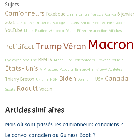
Sujets
Camionneurs
Fakebouc
6 janvier
Emmerder les français
Convoi
2021
Caricatures
Bruxelles
Blocage
Reuters
Antifa
Posobiec
Pass vaccinal
YouTube
Magie
Poutine
Wikipedia
Pétain
Pfizer
Insurrection
Affiches
Macron
Trump
Véran
Politifact
BFMTV
Hydroxychloroquine
Michel Flori
MacronLeaks
Crowder
Bourdin
États-Unis
AFP Factuel
Publicité
Bernard-Henry Lévy
Athletes
Biden
Canada
Thierry Breton
USA
Ukraine
MSN
Darmanin
Raoult
Vaccin
Sports
Articles similaires
Mais où sont passés les camionneurs canadiens ?
Le convoi canadien au Guiness Book ?