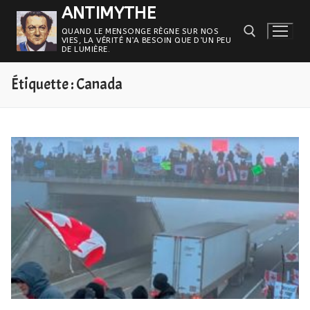
Aller
ANTIMYTHE
au
QUAND LE MENSONGE RÈGNE SUR NOS
VIES, LA VÉRITÉ N’A BESOIN QUE D’UN PEU
contenu
DE LUMIÈRE.
Étiquette :
Canada
Rechercher :