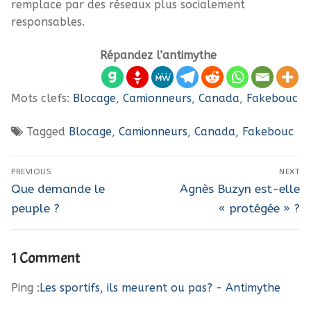
remplace par des réseaux plus socialement
responsables.
Répandez l’antimythe
Mots clefs:
Blocage
,
Camionneurs
,
Canada
,
Fakebouc
Tagged
Blocage
,
Camionneurs
,
Canada
,
Fakebouc
Navigation
PREVIOUS
NEXT
de
Previous
Next
Que demande le
Agnès Buzyn est-elle
post:
post:
l’article
peuple ?
« protégée » ?
1 Comment
Ping :
Les sportifs, ils meurent ou pas? - Antimythe