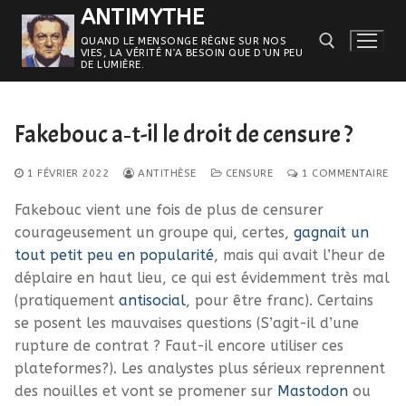
Aller
ANTIMYTHE
au
QUAND LE MENSONGE RÈGNE SUR NOS
VIES, LA VÉRITÉ N’A BESOIN QUE D’UN PEU
contenu
DE LUMIÈRE.
Rechercher :
Fakebouc a‑t-il le droit de censure ?
1 FÉVRIER 2022
ANTITHÈSE
CENSURE
1 COMMENTAIRE
Fakebouc vient une fois de plus de censurer
courageusement un groupe qui, certes,
gagnait un
tout petit peu en popularité
, mais qui avait l’heur de
déplaire en haut lieu, ce qui est évidemment très mal
(pratiquement
antisocial
, pour être franc). Certains
se posent les mauvaises questions (S’agit-il d’une
rupture de contrat ? Faut-il encore utiliser ces
plateformes?). Les analystes plus sérieux reprennent
des nouilles et vont se promener sur
Mastodon
ou