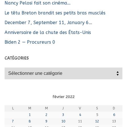
Nancy Pelosi fait son cinéma…
Le têtu Breton brandit ses petits bras musclés
December 7, September 11, January 6…
Anniversaire de la chute des États-Unis
Biden 2 — Procureurs 0
CATÉGORIES
Catégories
février 2022
L
M
M
J
V
S
D
1
2
3
4
5
6
7
8
9
10
11
12
13