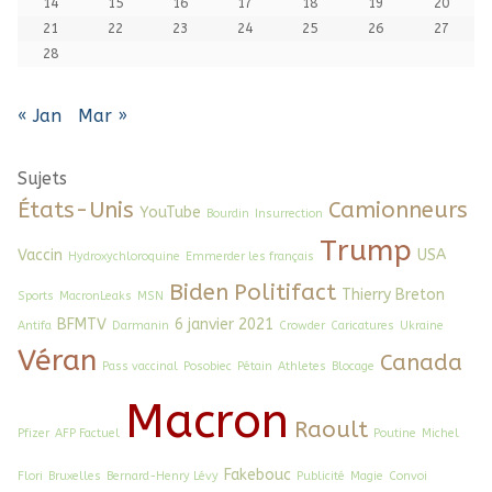
14
15
16
17
18
19
20
21
22
23
24
25
26
27
28
« Jan
Mar »
Sujets
États-Unis
Camionneurs
YouTube
Bourdin
Insurrection
Trump
Vaccin
USA
Hydroxychloroquine
Emmerder les français
Biden
Politifact
Thierry Breton
Sports
MacronLeaks
MSN
BFMTV
6 janvier 2021
Antifa
Darmanin
Crowder
Caricatures
Ukraine
Véran
Canada
Pass vaccinal
Posobiec
Pétain
Athletes
Blocage
Macron
Raoult
Pfizer
AFP Factuel
Poutine
Michel
Fakebouc
Flori
Bruxelles
Bernard-Henry Lévy
Publicité
Magie
Convoi