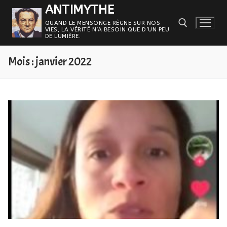
Aller
ANTIMYTHE
au
QUAND LE MENSONGE RÈGNE SUR NOS
VIES, LA VÉRITÉ N’A BESOIN QUE D’UN PEU
contenu
DE LUMIÈRE.
Mois :
janvier 2022
Rechercher :