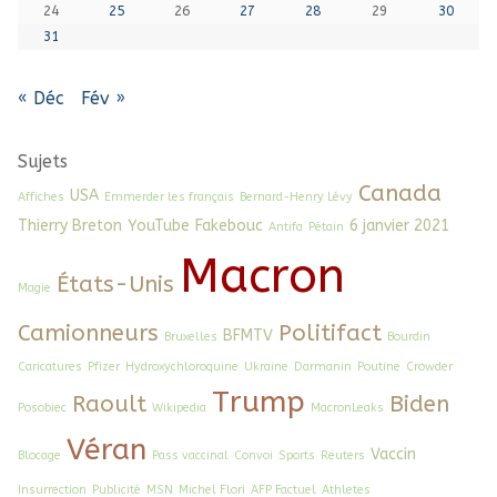
24
25
26
27
28
29
30
31
« Déc
Fév »
Sujets
Canada
USA
Affiches
Emmerder les français
Bernard-Henry Lévy
Thierry Breton
YouTube
Fakebouc
6 janvier 2021
Antifa
Pétain
Macron
États-Unis
Magie
Camionneurs
Politifact
BFMTV
Bruxelles
Bourdin
Caricatures
Pfizer
Hydroxychloroquine
Ukraine
Darmanin
Poutine
Crowder
Trump
Raoult
Biden
Posobiec
Wikipedia
MacronLeaks
Véran
Vaccin
Blocage
Pass vaccinal
Convoi
Sports
Reuters
Insurrection
Publicité
MSN
Michel Flori
AFP Factuel
Athletes