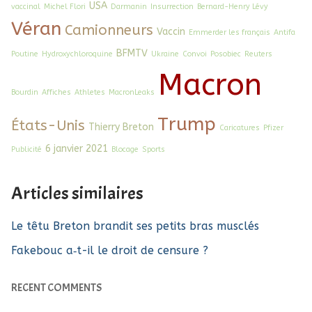
USA
vaccinal
Michel Flori
Darmanin
Insurrection
Bernard-Henry Lévy
Véran
Camionneurs
Vaccin
Emmerder les français
Antifa
BFMTV
Poutine
Hydroxychloroquine
Ukraine
Convoi
Posobiec
Reuters
Macron
Bourdin
Affiches
Athletes
MacronLeaks
Trump
États-Unis
Thierry Breton
Caricatures
Pfizer
6 janvier 2021
Publicité
Blocage
Sports
Articles similaires
Le têtu Breton brandit ses petits bras musclés
Fakebouc a‑t-il le droit de censure ?
RECENT COMMENTS