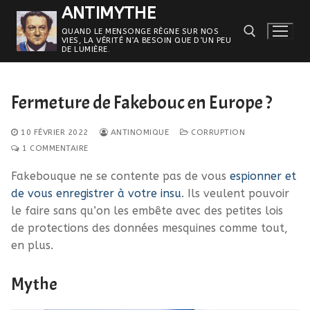
Aller
ANTIMYTHE
au
QUAND LE MENSONGE RÈGNE SUR NOS
VIES, LA VÉRITÉ N’A BESOIN QUE D’UN PEU
contenu
DE LUMIÈRE.
Rechercher :
Fermeture de Fakebouc en Europe ?
10 FÉVRIER 2022
ANTINOMIQUE
CORRUPTION
1 COMMENTAIRE
Fakebouque ne se contente pas de vous
espionner et
de vous enregistrer à votre insu
. Ils veulent pouvoir
le faire sans qu’on les embête avec des petites lois
de protections des données mesquines comme tout,
en plus.
Mythe