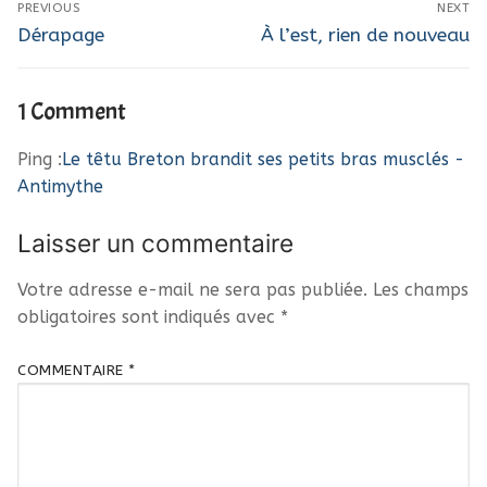
PREVIOUS
NEXT
de
Previous
Next
Dérapage
À l’est, rien de nouveau
post:
post:
l’article
1 Comment
Ping :
Le têtu Breton brandit ses petits bras musclés -
Antimythe
Laisser un commentaire
Votre adresse e-mail ne sera pas publiée.
Les champs
obligatoires sont indiqués avec
*
COMMENTAIRE
*