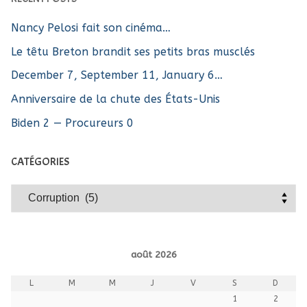
Nancy Pelosi fait son cinéma…
Le têtu Breton brandit ses petits bras musclés
December 7, September 11, January 6…
Anniversaire de la chute des États-Unis
Biden 2 — Procureurs 0
CATÉGORIES
Catégories
août 2026
L
M
M
J
V
S
D
1
2