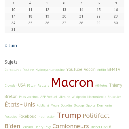
3
4
5
6
7
8
9
10
11
12
13
14
15
16
17
18
19
20
21
22
23
24
25
26
27
28
29
30
31
« Juin
Sujets
YouTube
Vaccin
BFMTV
Caricatures
Poutine
Hydroxychloroquine
Antifa
Macron
USA
Thierry
Crowder
Pétain
Reuters
Athletes
Breton
Pass vaccinal
AFP Factuel
Ukraine
Wikipedia
MacronLeaks
Bruxelles
États-Unis
Publicité
Magie
Bourdin
Blocage
Sports
Darmanin
Trump
Politifact
Fakebouc
Posobiec
Insurrection
Biden
Camionneurs
6
Bernard-Henry Lévy
Michel Flori