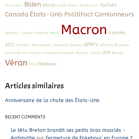
Biden
Vaccin
YouTube
Henry Lévy
Antifa
Pétain
Michel Flori
Canada
États-Unis
Politifact
Camionneurs
Macron
6 janvier
Athletes
Crowder
Publicité
Magie
2021
BFMTV
Posobiec
MacronLeaks
Wikipedia
Reuters
Affiches
Bruxelles
USA
Emmerder les français
Hydroxychloroquine
Bourdin
Convoi
Blocage
Véran
Fakebouc
MSN
Articles similaires
Anniversaire de la chute des États-Unis
RECENT COMMENTS
Le têtu Breton brandit ses petits bras musclés -
Antimythe
sur
Fermeture de Fakebouc en Europe ?