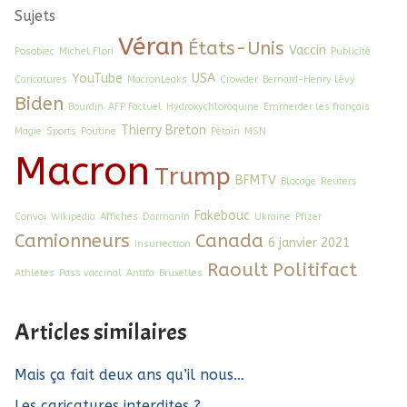
Sujets
Véran
États-Unis
Vaccin
Posobiec
Michel Flori
Publicité
YouTube
USA
Caricatures
MacronLeaks
Crowder
Bernard-Henry Lévy
Biden
Bourdin
AFP Factuel
Hydroxychloroquine
Emmerder les français
Thierry Breton
Magie
Sports
Poutine
Pétain
MSN
Macron
Trump
BFMTV
Blocage
Reuters
Fakebouc
Convoi
Wikipedia
Affiches
Darmanin
Ukraine
Pfizer
Camionneurs
Canada
6 janvier 2021
Insurrection
Raoult
Politifact
Athletes
Pass vaccinal
Antifa
Bruxelles
Articles similaires
Mais ça fait deux ans qu’il nous…
Les caricatures interdites ?