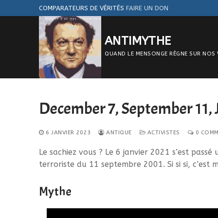
Aller
COMPARATEURS DE VÉRITÉS
FAIRE UN DON
au
contenu
ANTIMYTHE
QUAND LE MENSONGE RÈGNE SUR NOS VIE
December 7, September 11,
6 JANVIER 2023
ANTIQUE
ACTIVISTES
0 COMM
Le sachiez vous ? Le 6 janvier 2021 s’est pas
terroriste du 11 septembre 2001. Si si si, c’est m
Mythe