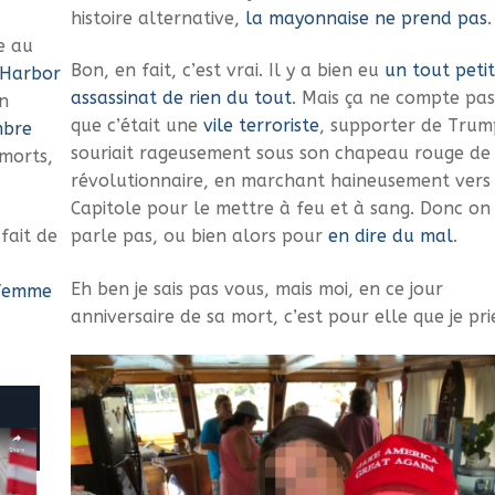
histoire alternative,
la mayonnaise ne prend pas
.
e au
Bon, en fait, c’est vrai. Il y a bien eu
un tout petit
 Harbor
assassinat de rien du tout
. Mais ça ne compte pas
en
que c’était une
vile terroriste
, supporter de Trum
mbre
souriait rageusement sous son chapeau rouge de
morts,
révolutionnaire, en marchant haineusement vers 
Capitole pour le mettre à feu et à sang. Donc on
 fait de
parle pas, ou bien alors pour
en dire du mal
.
Eh ben je sais pas vous, mais moi, en ce jour
 femme
anniversaire de sa mort, c’est pour elle que je pri