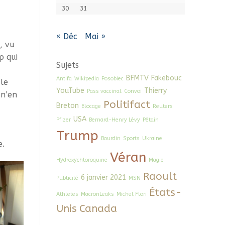
30
31
« Déc
Mai »
, vu
p qui
Sujets
BFMTV
Fakebouc
Antifa
Wikipedia
Posobiec
le
YouTube
Thierry
Pass vaccinal
Convoi
 n’en
Politifact
Breton
Blocage
Reuters
USA
Pfizer
Bernard-Henry Lévy
Pétain
Trump
Bourdin
Sports
Ukraine
e.
Véran
Hydroxychloroquine
Magie
Raoult
6 janvier 2021
Publicité
MSN
États-
Athletes
MacronLeaks
Michel Flori
Unis
Canada