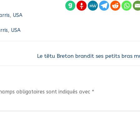
rris
,
USA
ris
,
USA
Next
Le têtu Breton brandit ses petits bras m
post:
hamps obligatoires sont indiqués avec
*