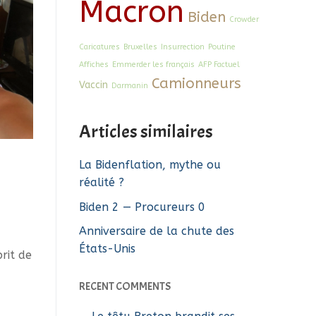
Macron
Biden
Crowder
Caricatures
Bruxelles
Insurrection
Poutine
Affiches
Emmerder les français
AFP Factuel
Camionneurs
Vaccin
Darmanin
Articles similaires
La Bidenflation, mythe ou
réalité ?
Biden 2 — Procureurs 0
Anniversaire de la chute des
États-Unis
rit de
RECENT COMMENTS