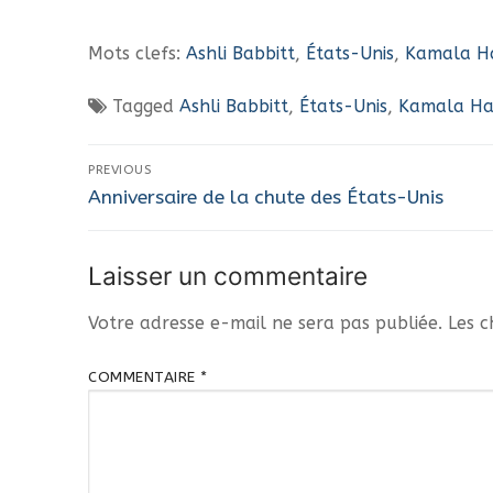
Mots clefs:
Ashli Babbitt
,
États-Unis
,
Kamala Ha
Tagged
Ashli Babbitt
,
États-Unis
,
Kamala Har
Navigation
PREVIOUS
Previous
de
Anniversaire de la chute des États-Unis
post:
l’article
Laisser un commentaire
Votre adresse e-mail ne sera pas publiée.
Les c
COMMENTAIRE
*