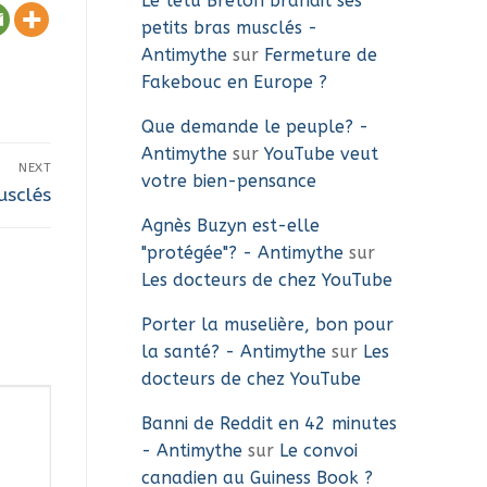
Le têtu Breton brandit ses
petits bras musclés -
Antimythe
sur
Fermeture de
Fakebouc en Europe ?
Que demande le peuple? -
Antimythe
sur
YouTube veut
NEXT
votre bien-pensance
usclés
Agnès Buzyn est-elle
"protégée"? - Antimythe
sur
Les docteurs de chez YouTube
Porter la muselière, bon pour
la santé? - Antimythe
sur
Les
docteurs de chez YouTube
Banni de Reddit en 42 minutes
- Antimythe
sur
Le convoi
canadien au Guiness Book ?