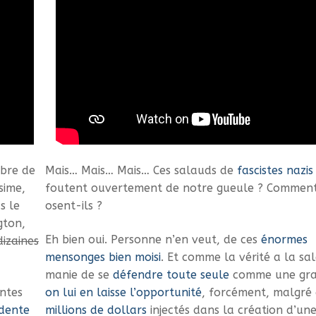
mbre de
Mais… Mais… Mais… Ces salauds de
fascistes nazis
sime,
foutent ouvertement de notre gueule ? Commen
s le
osent-ils ?
gton,
Eh bien oui. Personne n’en veut, de ces
énormes
dizaines
mensonges bien moisi
. Et comme la vérité a la sal
manie de se
défendre toute seule
comme une gr
ntes
on lui en laisse l’opportunité
, forcément, malgré
idente
millions de dollars
injectés dans la création d’un