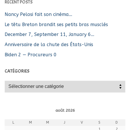
RECENT POSTS
Nancy Pelosi fait son cinéma…
Le têtu Breton brandit ses petits bras musclés
December 7, September 11, January 6…
Anniversaire de la chute des États-Unis
Biden 2 — Procureurs 0
CATÉGORIES
Catégories
août 2026
L
M
M
J
V
S
D
1
2