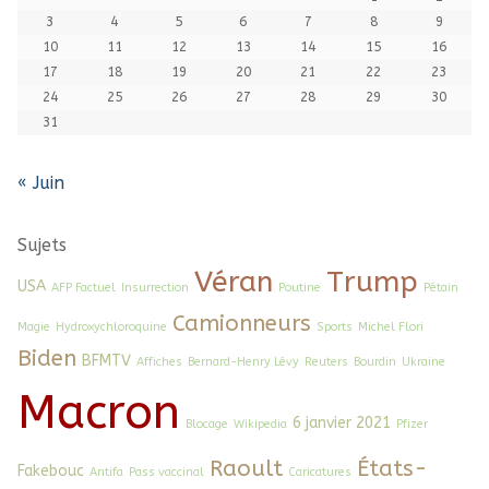
3
4
5
6
7
8
9
10
11
12
13
14
15
16
17
18
19
20
21
22
23
24
25
26
27
28
29
30
31
« Juin
Sujets
Véran
Trump
USA
AFP Factuel
Insurrection
Poutine
Pétain
Camionneurs
Magie
Hydroxychloroquine
Sports
Michel Flori
Biden
BFMTV
Affiches
Bernard-Henry Lévy
Reuters
Bourdin
Ukraine
Macron
6 janvier 2021
Blocage
Wikipedia
Pfizer
Raoult
États-
Fakebouc
Antifa
Pass vaccinal
Caricatures