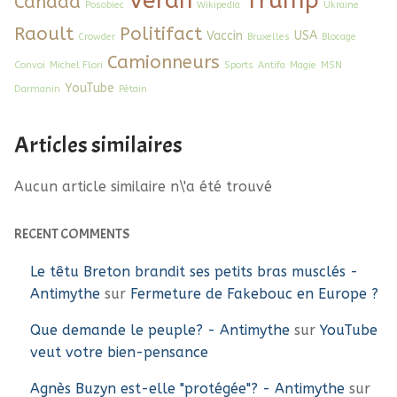
Canada
Posobiec
Wikipedia
Ukraine
Raoult
Politifact
Vaccin
USA
Crowder
Bruxelles
Blocage
Camionneurs
Convoi
Michel Flori
Sports
Antifa
Magie
MSN
YouTube
Darmanin
Pétain
Articles similaires
Aucun article similaire n\'a été trouvé
RECENT COMMENTS
Le têtu Breton brandit ses petits bras musclés -
Antimythe
sur
Fermeture de Fakebouc en Europe ?
Que demande le peuple? - Antimythe
sur
YouTube
veut votre bien-pensance
Agnès Buzyn est-elle "protégée"? - Antimythe
sur