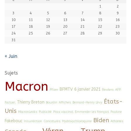
1
2
3
4
5
6
7
8
9
10
11
12
13
14
15
16
17
18
19
20
21
22
23
24
25
26
27
28
29
30
31
« Juin
Sujets
Macron
BFMTV
6 janvier 2021
Pfizer
Reuters
AFP
États-
Thierry Breton
Factuel
Bourdin
Affiches
Bernard-Henry Lévy
Unis
MacronLeaks
Publicité
Pass vaccinal
Emmerder les français
Poutine
Biden
Fakebouc
Insurrection
Caricatures
Hydroxychloroquine
Athletes
Véran
Trump