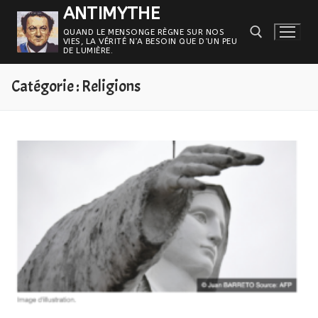
Aller
ANTIMYTHE
au
QUAND LE MENSONGE RÈGNE SUR NOS
VIES, LA VÉRITÉ N’A BESOIN QUE D’UN PEU
contenu
DE LUMIÈRE.
Catégorie :
Religions
Rechercher :