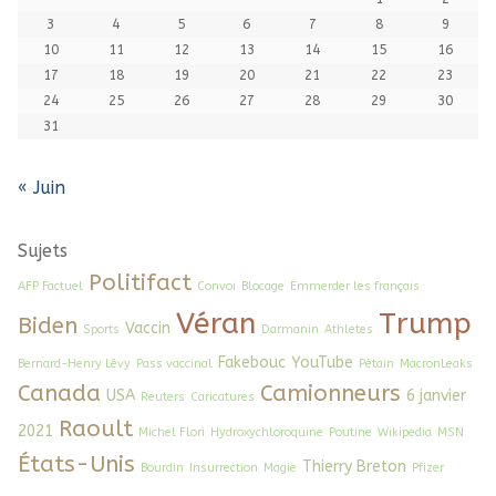
3
4
5
6
7
8
9
10
11
12
13
14
15
16
17
18
19
20
21
22
23
24
25
26
27
28
29
30
31
« Juin
Sujets
Politifact
AFP Factuel
Convoi
Blocage
Emmerder les français
Véran
Trump
Biden
Vaccin
Sports
Darmanin
Athletes
Fakebouc
YouTube
Bernard-Henry Lévy
Pass vaccinal
Pétain
MacronLeaks
Canada
Camionneurs
USA
6 janvier
Reuters
Caricatures
Raoult
2021
Michel Flori
Hydroxychloroquine
Poutine
Wikipedia
MSN
États-Unis
Thierry Breton
Bourdin
Insurrection
Magie
Pfizer