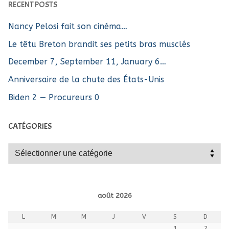
RECENT POSTS
Nancy Pelosi fait son cinéma…
Le têtu Breton brandit ses petits bras musclés
December 7, September 11, January 6…
Anniversaire de la chute des États-Unis
Biden 2 — Procureurs 0
CATÉGORIES
Catégories
août 2026
L
M
M
J
V
S
D
1
2