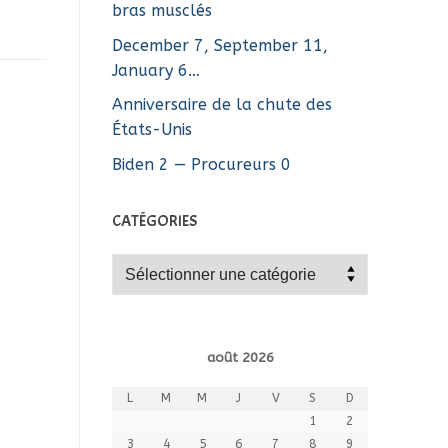
bras musclés
December 7, September 11,
January 6…
Anniversaire de la chute des
États-Unis
Biden 2 — Procureurs 0
CATÉGORIES
Catégories
août 2026
L
M
M
J
V
S
D
1
2
3
4
5
6
7
8
9