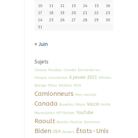
10
11
12
13
14
15
16
17
18
19
20
21
22
23
24
25
26
27
28
29
30
31
« Juin
Sujets
Ukraine
Posobiec
Crowder
Emmerder les
6 janvier 2021
français
Insurrection
Affiches
Blocage
Pfizer
Athletes
MSN
Camionneurs
Pass vaccinal
Canada
Vaccin
Bruxelles
Pétain
Antifa
YouTube
MacronLeaks
AFP Factuel
Raoult
Bourdin
Poutine
Darmanin
Biden
États-Unis
USA
Reuters