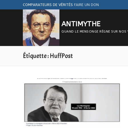
Aller
COMPARATEURS DE VÉRITÉS
FAIRE UN DON
au
contenu
ANTIMYTHE
QUAND LE MENSONGE RÈGNE SUR NOS VIE
Étiquette :
HuffPost