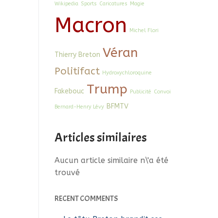
Wikipedia
Sports
Caricatures
Magie
Macron
Michel Flori
Véran
Thierry Breton
Politifact
Hydroxychloroquine
Trump
Fakebouc
Publicité
Convoi
BFMTV
Bernard-Henry Lévy
Articles similaires
Aucun article similaire n\'a été
trouvé
RECENT COMMENTS