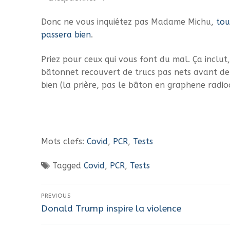
Donc ne vous inquiétez pas Madame Michu,
tou
passera bien
.
Priez pour ceux qui vous font du mal. Ça inclut
bâtonnet recouvert de trucs pas nets avant de 
bien (la prière, pas le bâton en graphene radioa
Mots clefs:
Covid
,
PCR
,
Tests
Tagged
Covid
,
PCR
,
Tests
Navigation
PREVIOUS
Previous
de
Donald Trump inspire la violence
post: