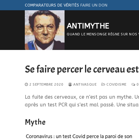
Aller
COMPARATEURS DE VÉRITÉS
FAIRE UN DON
au
contenu
ANTIMYTHE
QUAND LE MENSONGE RÈGNE SUR NOS VIE
Se faire percer le cerveau est
2 SEPTEMBRE 2020
ANTIVASQUE
COVIDISME
0
La fuite des cerveaux, ce n’est pas un mythe. 
après un test PCR qui s’est mal passé. Une sit
Mythe