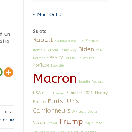
« Mai
Oct »
Sujets
nd un
Raoult
otre
Hydroxychloroquine
Emmerder les
Biden
français
Bernard-Henry Lévy
MSN
BFMTV
Darmanin
Poutine
Caricatures
YouTube
Publicité
Macron
Bourdin
Reuters
USA
6 janvier 2021
Thierry
Pétain
Ukraine
États-Unis
Breton
Camionneurs
Wikipedia
Sports
NEXT
lanche
Trump
Vaccin
Convoi
Magie
Pfizer