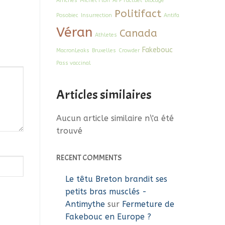
Affiches
Michel Flori
AFP Factuel
Blocage
Politifact
Posobiec
Insurrection
Antifa
Véran
Canada
Athletes
Fakebouc
MacronLeaks
Bruxelles
Crowder
Pass vaccinal
Articles similaires
Aucun article similaire n\'a été
trouvé
RECENT COMMENTS
Le têtu Breton brandit ses
petits bras musclés -
Antimythe
sur
Fermeture de
Fakebouc en Europe ?