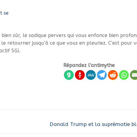
t se
, bien sûr, le sadique pervers qui vous enfonce bien profo
le retourner jusqu’à ce que vous en pleuriez. C’est pour v
ctif 5G).
Répandez l’antimythe
Next
Donald Trump et la suprématie b
post: