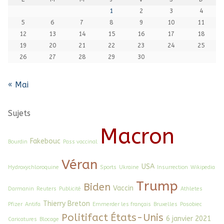
1
2
3
4
5
6
7
8
9
10
11
12
13
14
15
16
17
18
19
20
21
22
23
24
25
26
27
28
29
30
« Mai
Sujets
Macron
Fakebouc
Bourdin
Pass vaccinal
Véran
USA
Hydroxychloroquine
Sports
Ukraine
Insurrection
Wikipedia
Trump
Biden
Vaccin
Darmanin
Reuters
Publicité
Athletes
Thierry Breton
Pfizer
Antifa
Emmerder les français
Bruxelles
Posobiec
Politifact
États-Unis
6 janvier 2021
Caricatures
Blocage