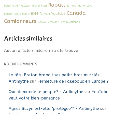
Raoult
Poutine
AFP Factuel
Michel Flori
Bernard-Henry Lévy
Canada
BFMTV
YouTube
MacronLeaks
Magie
MSN
Camionneurs
Convoi
Crowder
Pétain
Affiches
Articles similaires
Aucun article similaire n\'a été trouvé
RECENT COMMENTS
Le têtu Breton brandit ses petits bras musclés -
Antimythe
sur
Fermeture de Fakebouc en Europe ?
Que demande le peuple? - Antimythe
sur
YouTube
veut votre bien-pensance
Agnès Buzyn est-elle "protégée"? - Antimythe
sur