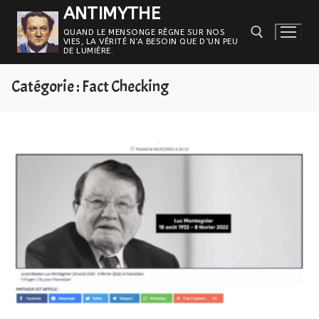
Aller
ANTIMYTHE
au
QUAND LE MENSONGE RÈGNE SUR NOS
VIES, LA VÉRITÉ N’A BESOIN QUE D’UN PEU
contenu
DE LUMIÈRE.
Catégorie :
Fact Checking
Rechercher :