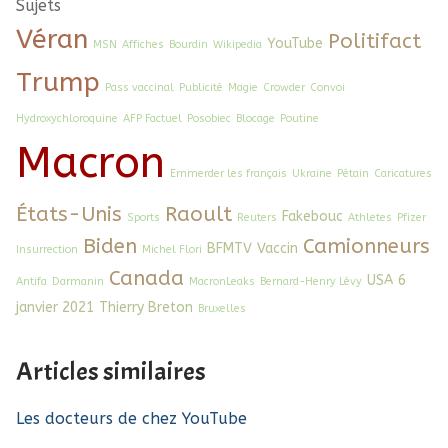
Sujets
Véran
Politifact
YouTube
MSN
Affiches
Bourdin
Wikipedia
Trump
Pass vaccinal
Publicité
Magie
Crowder
Convoi
Hydroxychloroquine
AFP Factuel
Posobiec
Blocage
Poutine
Macron
Emmerder les français
Ukraine
Pétain
Caricatures
États-Unis
Raoult
Fakebouc
Sports
Reuters
Athletes
Pfizer
Biden
Camionneurs
BFMTV
Vaccin
Insurrection
Michel Flori
Canada
USA
6
Antifa
Darmanin
MacronLeaks
Bernard-Henry Lévy
janvier 2021
Thierry Breton
Bruxelles
Articles similaires
Les docteurs de chez YouTube