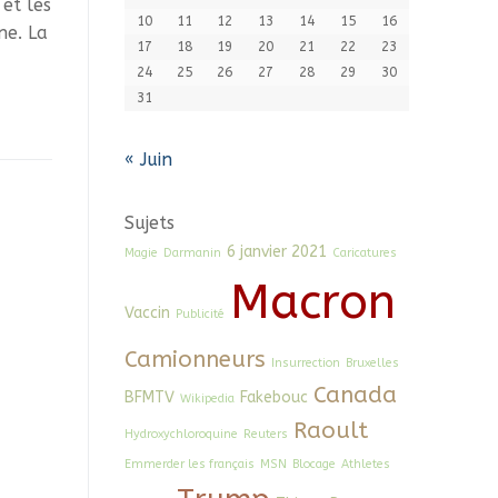
 et les
10
11
12
13
14
15
16
ne. La
17
18
19
20
21
22
23
24
25
26
27
28
29
30
31
« Juin
Sujets
6 janvier 2021
Magie
Darmanin
Caricatures
Macron
Vaccin
Publicité
Camionneurs
Insurrection
Bruxelles
Canada
BFMTV
Fakebouc
Wikipedia
Raoult
Hydroxychloroquine
Reuters
Emmerder les français
MSN
Blocage
Athletes