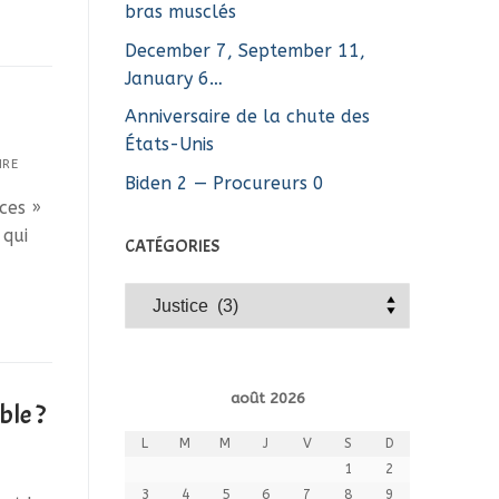
bras musclés
December 7, September 11,
January 6…
Anniversaire de la chute des
États-Unis
IRE
Biden 2 — Procureurs 0
ces »
 qui
CATÉGORIES
Catégories
août 2026
ble ?
L
M
M
J
V
S
D
1
2
3
4
5
6
7
8
9