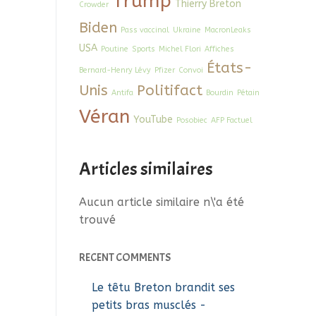
Trump
Thierry Breton
Crowder
Biden
Pass vaccinal
Ukraine
MacronLeaks
USA
Poutine
Sports
Michel Flori
Affiches
États-
Bernard-Henry Lévy
Pfizer
Convoi
Unis
Politifact
Antifa
Bourdin
Pétain
Véran
YouTube
Posobiec
AFP Factuel
Articles similaires
Aucun article similaire n\'a été
trouvé
RECENT COMMENTS
Le têtu Breton brandit ses
petits bras musclés -