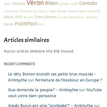
Véran
Biden
Canada
YouTube
Pfizer
Posobiec
Antifa
6
Insurrection
Emmerder les français
Magie
Blocage
Poutine
Sports
Ukraine
janvier 2021
Thierry Breton
Bourdin
Crowder
MacronLeaks
Wikipedia
Politifact
Vaccin
MSN
Articles similaires
Aucun article similaire n\'a été trouvé
RECENT COMMENTS
Le têtu Breton brandit ses petits bras musclés -
Antimythe
sur
Fermeture de Fakebouc en Europe ?
Que demande le peuple? - Antimythe
sur
YouTube
veut votre bien-pensance
Agnès Buzyn est-elle "protégée"? - Antimythe
sur