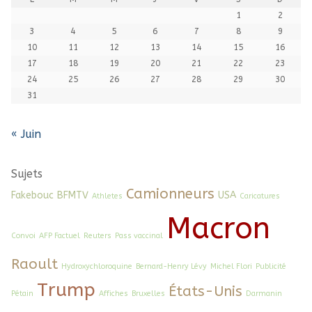
1
2
3
4
5
6
7
8
9
10
11
12
13
14
15
16
17
18
19
20
21
22
23
24
25
26
27
28
29
30
31
« Juin
Sujets
Camionneurs
Fakebouc
BFMTV
USA
Athletes
Caricatures
Macron
Convoi
AFP Factuel
Reuters
Pass vaccinal
Raoult
Hydroxychloroquine
Bernard-Henry Lévy
Michel Flori
Publicité
Trump
États-Unis
Pétain
Affiches
Bruxelles
Darmanin