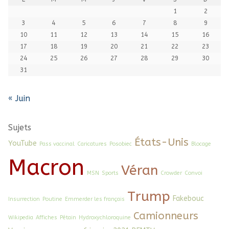
1
2
3
4
5
6
7
8
9
10
11
12
13
14
15
16
17
18
19
20
21
22
23
24
25
26
27
28
29
30
31
« Juin
Sujets
États-Unis
YouTube
Pass vaccinal
Caricatures
Posobiec
Blocage
Macron
Véran
MSN
Sports
Crowder
Convoi
Trump
Fakebouc
Insurrection
Poutine
Emmerder les français
Camionneurs
Wikipedia
Affiches
Pétain
Hydroxychloroquine