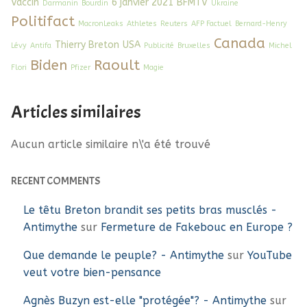
Vaccin
6 janvier 2021
BFMTV
Darmanin
Bourdin
Ukraine
Politifact
MacronLeaks
Athletes
Reuters
AFP Factuel
Bernard-Henry
Canada
Thierry Breton
USA
Lévy
Antifa
Publicité
Bruxelles
Michel
Biden
Raoult
Flori
Pfizer
Magie
Articles similaires
Aucun article similaire n\'a été trouvé
RECENT COMMENTS
Le têtu Breton brandit ses petits bras musclés -
Antimythe
sur
Fermeture de Fakebouc en Europe ?
Que demande le peuple? - Antimythe
sur
YouTube
veut votre bien-pensance
Agnès Buzyn est-elle "protégée"? - Antimythe
sur