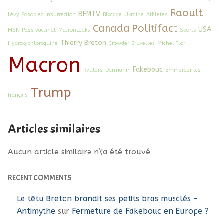
Raoult
BFMTV
Lévy
Posobiec
Insurrection
Blocage
Ukraine
Athletes
Canada
Politifact
USA
MSN
Pass vaccinal
MacronLeaks
Sports
Thierry Breton
Hydroxychloroquine
Crowder
Bruxelles
Michel Flori
Macron
Fakebouc
Reuters
Darmanin
Emmerder les
Trump
français
Articles similaires
Aucun article similaire n\'a été trouvé
RECENT COMMENTS
Le têtu Breton brandit ses petits bras musclés -
Antimythe
sur
Fermeture de Fakebouc en Europe ?