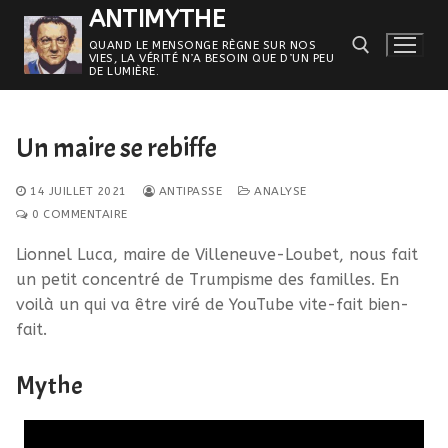
Aller
ANTIMYTHE
au
QUAND LE MENSONGE RÈGNE SUR NOS
VIES, LA VÉRITÉ N’A BESOIN QUE D’UN PEU
contenu
DE LUMIÈRE.
Rechercher :
Un maire se rebiffe
14 JUILLET 2021
ANTIPASSE
ANALYSE
0 COMMENTAIRE
Lionnel Luca, maire de Villeneuve-Loubet, nous fait
un petit concentré de Trumpisme des familles. En
voilà un qui va être viré de YouTube vite-fait bien-
fait.
Mythe