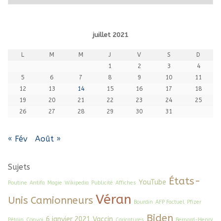
juillet 2021
L
M
M
J
V
S
D
1
2
3
4
5
6
7
8
9
10
11
12
13
14
15
16
17
18
19
20
21
22
23
24
25
26
27
28
29
30
31
« Fév
Août »
Sujets
États-
YouTube
Poutine
Antifa
Magie
Wikipedia
Publicité
Affiches
Véran
Unis
Camionneurs
Bourdin
AFP Factuel
Pfizer
Biden
6 janvier 2021
Vaccin
Pétain
Convoi
Caricatures
Bernard-Henry