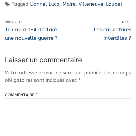
Tagged
Lionnel Luca
,
Maire
,
Villeneuve-Loubet
Navigation
PREVIOUS
NEXT
de
Previous
Next
Trump a‑t-il déclaré
Les caricatures
post:
post:
l’article
une nouvelle guerre ?
interdites ?
Laisser un commentaire
Votre adresse e-mail ne sera pas publiée.
Les champs
obligatoires sont indiqués avec
*
COMMENTAIRE
*