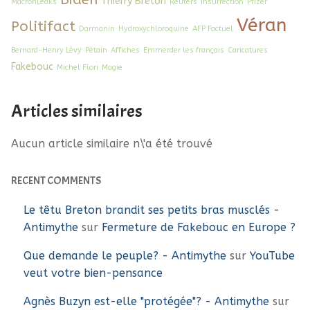
Thierry Breton
MacronLeaks
Reuters
Insurrection
Pfizer
Véran
Politifact
Darmanin
Hydroxychloroquine
AFP Factuel
Bernard-Henry Lévy
Pétain
Affiches
Emmerder les français
Caricatures
Fakebouc
Michel Flori
Magie
Articles similaires
Aucun article similaire n\'a été trouvé
RECENT COMMENTS
Le têtu Breton brandit ses petits bras musclés -
Antimythe
sur
Fermeture de Fakebouc en Europe ?
Que demande le peuple? - Antimythe
sur
YouTube
veut votre bien-pensance
Agnès Buzyn est-elle "protégée"? - Antimythe
sur