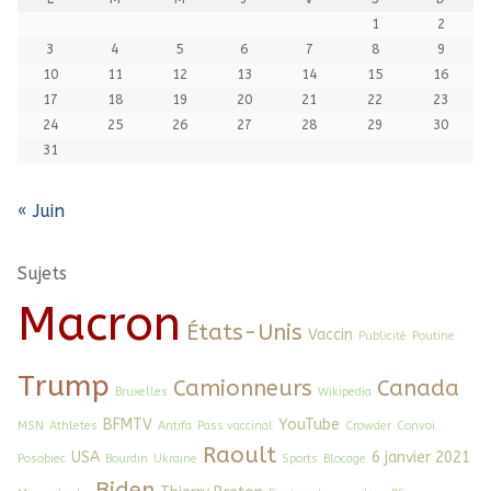
1
2
3
4
5
6
7
8
9
10
11
12
13
14
15
16
17
18
19
20
21
22
23
24
25
26
27
28
29
30
31
« Juin
Sujets
Macron
États-Unis
Vaccin
Publicité
Poutine
Trump
Camionneurs
Canada
Bruxelles
Wikipedia
BFMTV
YouTube
MSN
Athletes
Antifa
Pass vaccinal
Crowder
Convoi
Raoult
USA
6 janvier 2021
Posobiec
Bourdin
Ukraine
Sports
Blocage
Biden