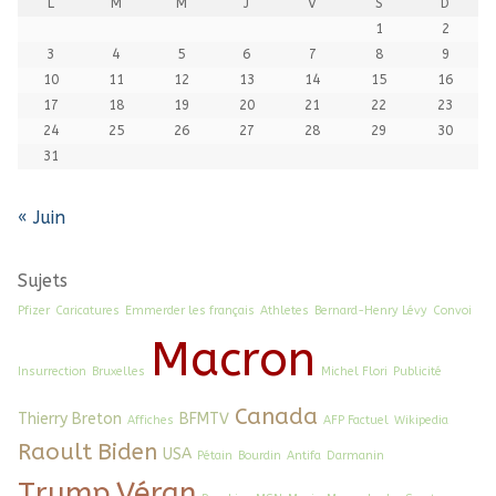
L
M
M
J
V
S
D
1
2
3
4
5
6
7
8
9
10
11
12
13
14
15
16
17
18
19
20
21
22
23
24
25
26
27
28
29
30
31
« Juin
Sujets
Pfizer
Caricatures
Emmerder les français
Athletes
Bernard-Henry Lévy
Convoi
Macron
Insurrection
Bruxelles
Michel Flori
Publicité
Canada
Thierry Breton
BFMTV
Affiches
AFP Factuel
Wikipedia
Raoult
Biden
USA
Pétain
Bourdin
Antifa
Darmanin
Trump
Véran