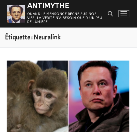
Aller
ANTIMYTHE
au
QUAND LE MENSONGE RÈGNE SUR NOS
VIES, LA VÉRITÉ N’A BESOIN QUE D’UN PEU
contenu
DE LUMIÈRE.
Étiquette :
Neuralink
Rechercher :