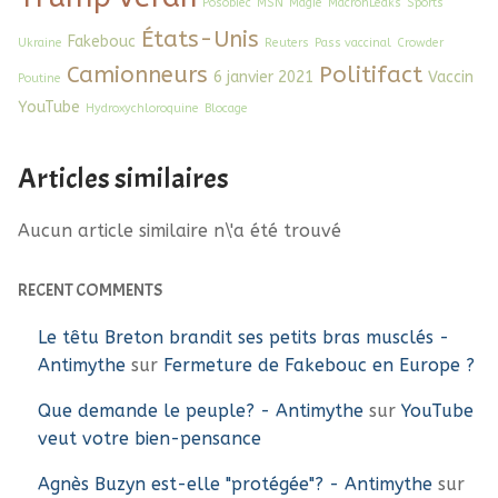
Posobiec
MSN
Magie
MacronLeaks
Sports
États-Unis
Fakebouc
Ukraine
Reuters
Pass vaccinal
Crowder
Camionneurs
Politifact
6 janvier 2021
Vaccin
Poutine
YouTube
Hydroxychloroquine
Blocage
Articles similaires
Aucun article similaire n\'a été trouvé
RECENT COMMENTS
Le têtu Breton brandit ses petits bras musclés -
Antimythe
sur
Fermeture de Fakebouc en Europe ?
Que demande le peuple? - Antimythe
sur
YouTube
veut votre bien-pensance
Agnès Buzyn est-elle "protégée"? - Antimythe
sur