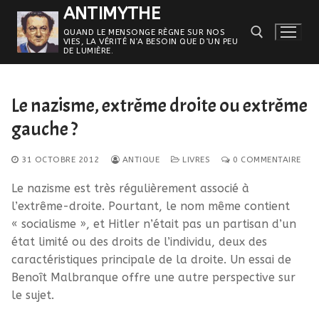
Aller
ANTIMYTHE
au
QUAND LE MENSONGE RÈGNE SUR NOS
VIES, LA VÉRITÉ N’A BESOIN QUE D’UN PEU
contenu
DE LUMIÈRE.
Rechercher :
Le nazisme, extrême droite ou extrême
gauche ?
31 OCTOBRE 2012
ANTIQUE
LIVRES
0 COMMENTAIRE
Le nazisme est très régulièrement associé à
l’extrême-droite. Pourtant, le nom même contient
« socialisme », et Hitler n’était pas un partisan d’un
état limité ou des droits de l’individu, deux des
caractéristiques principale de la droite. Un essai de
Benoît Malbranque offre une autre perspective sur
le sujet.