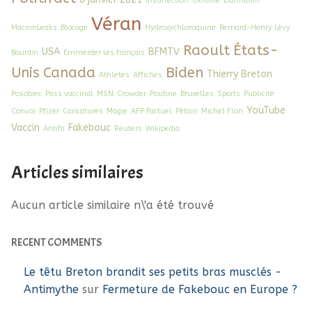
Insurrection
Ukraine
Darmanin
Véran
MacronLeaks
Blocage
Hydroxychloroquine
Bernard-Henry Lévy
Raoult
États-
USA
BFMTV
Bourdin
Emmerder les français
Unis
Canada
Biden
Thierry Breton
Athletes
Affiches
Posobiec
Pass vaccinal
MSN
Crowder
Poutine
Bruxelles
Sports
Publicité
YouTube
Convoi
Pfizer
Caricatures
Magie
AFP Factuel
Pétain
Michel Flori
Vaccin
Fakebouc
Antifa
Reuters
Wikipedia
Articles similaires
Aucun article similaire n\'a été trouvé
RECENT COMMENTS
Le têtu Breton brandit ses petits bras musclés -
Antimythe
sur
Fermeture de Fakebouc en Europe ?