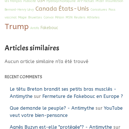
USA
les français
Publicité
Hydroxychloroquine
AFP Factuel
Pfizer
Insurrection
Canada
États-Unis
Bernard-Henry Lévy
Caricatures
Pass
vaccinal
Magie
Bruxelles
Convoi
Pétain
MSN
Reuters
Athletes
Trump
Fakebouc
Antifa
Articles similaires
Aucun article similaire n\'a été trouvé
RECENT COMMENTS
Le têtu Breton brandit ses petits bras musclés -
Antimythe
sur
Fermeture de Fakebouc en Europe ?
Que demande le peuple? - Antimythe
sur
YouTube
veut votre bien-pensance
Agnès Buzyn est-elle "protégée"? - Antimythe
sur