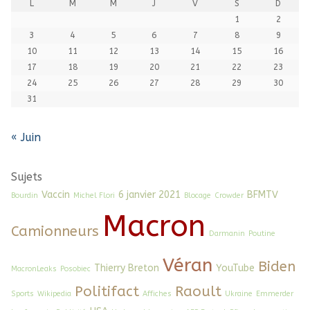
L
M
M
J
V
S
D
1
2
3
4
5
6
7
8
9
10
11
12
13
14
15
16
17
18
19
20
21
22
23
24
25
26
27
28
29
30
31
« Juin
Sujets
Vaccin
6 janvier 2021
BFMTV
Bourdin
Michel Flori
Blocage
Crowder
Macron
Camionneurs
Darmanin
Poutine
Véran
Biden
Thierry Breton
YouTube
MacronLeaks
Posobiec
Politifact
Raoult
Sports
Wikipedia
Affiches
Ukraine
Emmerder