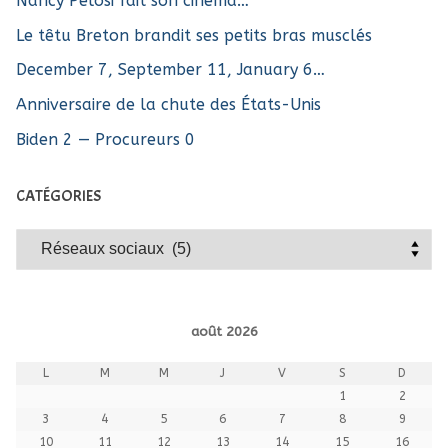
Nancy Pelosi fait son cinéma…
Le têtu Breton brandit ses petits bras musclés
December 7, September 11, January 6…
Anniversaire de la chute des États-Unis
Biden 2 — Procureurs 0
CATÉGORIES
Catégories
août 2026
L
M
M
J
V
S
D
1
2
3
4
5
6
7
8
9
10
11
12
13
14
15
16