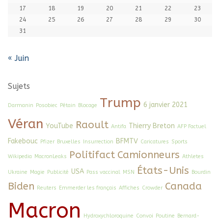
17
18
19
20
21
22
23
24
25
26
27
28
29
30
31
« Juin
Sujets
Trump
6 janvier 2021
Darmanin
Posobiec
Pétain
Blocage
Véran
Raoult
YouTube
Thierry Breton
Antifa
AFP Factuel
Fakebouc
BFMTV
Pfizer
Bruxelles
Insurrection
Caricatures
Sports
Politifact
Camionneurs
Wikipedia
MacronLeaks
Athletes
États-Unis
USA
Ukraine
Magie
Publicité
Pass vaccinal
MSN
Bourdin
Biden
Canada
Reuters
Emmerder les français
Affiches
Crowder
Macron
Hydroxychloroquine
Convoi
Poutine
Bernard-