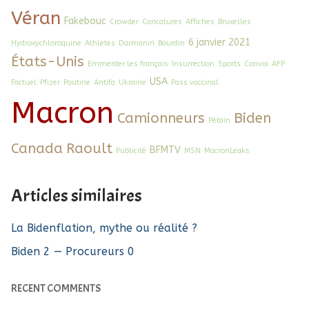
Véran
Fakebouc
Crowder
Caricatures
Affiches
Bruxelles
6 janvier 2021
Hydroxychloroquine
Athletes
Darmanin
Bourdin
États-Unis
Emmerder les français
Insurrection
Sports
Convoi
AFP
USA
Factuel
Pfizer
Poutine
Antifa
Ukraine
Pass vaccinal
Macron
Camionneurs
Biden
Pétain
Canada
Raoult
BFMTV
Publicité
MSN
MacronLeaks
Articles similaires
La Bidenflation, mythe ou réalité ?
Biden 2 — Procureurs 0
RECENT COMMENTS