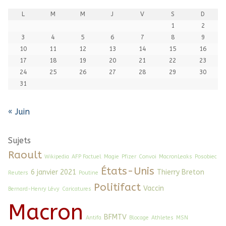
L
M
M
J
V
S
D
1
2
3
4
5
6
7
8
9
10
11
12
13
14
15
16
17
18
19
20
21
22
23
24
25
26
27
28
29
30
31
« Juin
Sujets
Raoult
Wikipedia
AFP Factuel
Magie
Pfizer
Convoi
MacronLeaks
Posobiec
États-Unis
6 janvier 2021
Thierry Breton
Reuters
Poutine
Politifact
Vaccin
Bernard-Henry Lévy
Caricatures
Macron
BFMTV
Antifa
Blocage
Athletes
MSN