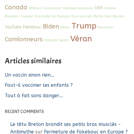
Canada
USA
Affiches
Insurrection
Hydroxychloroquine
Ukraine
Bruxelles
Crowder
Emmerder les français
Pass vaccinal
Michel Flori
Bourdin
Trump
Biden
YouTube
Fakebouc
Pétain
Darmanin
Véran
Camionneurs
Publicité
Sports
Articles similaires
Un vaccin sinon rien…
Faut-il vacciner les enfants ?
Tout à fait sans danger…
RECENT COMMENTS
Le têtu Breton brandit ses petits bras musclés -
Antimythe
sur
Fermeture de Fakebouc en Europe ?