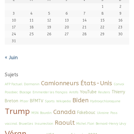
1
2
3
4
5
6
7
8
9
10
11
12
13
14
15
16
17
18
19
20
21
22
23
24
25
26
27
28
29
30
31
« Juin
Sujets
Camionneurs
États-Unis
AFP Factuel
Darmanin
Convoi
YouTube
Thierry
Posobiec
Blocage
Emmerder les français
Antifa
Reuters
Biden
Breton
BFMTV
Pfizer
Sports
Wikipedia
Hydroxychloroquine
Trump
Canada
Fakebouc
MSN
Bourdin
Ukraine
Pass
Raoult
vaccinal
Bruxelles
Insurrection
Michel Flori
Bernard-Henry Lévy
Véran