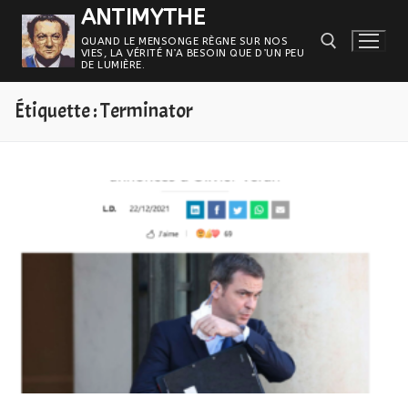
Aller
ANTIMYTHE
au
QUAND LE MENSONGE RÈGNE SUR NOS
VIES, LA VÉRITÉ N’A BESOIN QUE D’UN PEU
contenu
DE LUMIÈRE.
Étiquette :
Terminator
Rechercher :