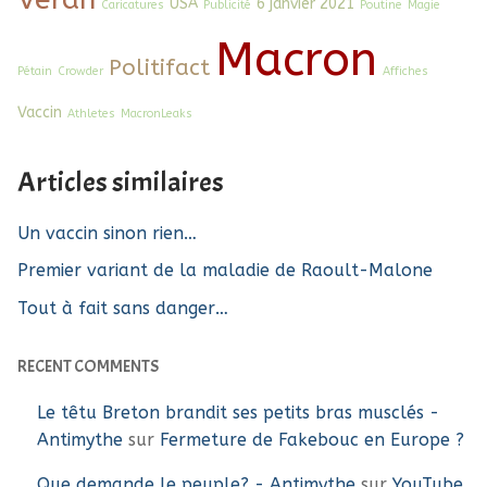
USA
6 janvier 2021
Caricatures
Publicité
Poutine
Magie
Macron
Politifact
Pétain
Crowder
Affiches
Vaccin
Athletes
MacronLeaks
Articles similaires
Un vaccin sinon rien…
Premier variant de la maladie de Raoult-Malone
Tout à fait sans danger…
RECENT COMMENTS
Le têtu Breton brandit ses petits bras musclés -
Antimythe
sur
Fermeture de Fakebouc en Europe ?
Que demande le peuple? - Antimythe
sur
YouTube