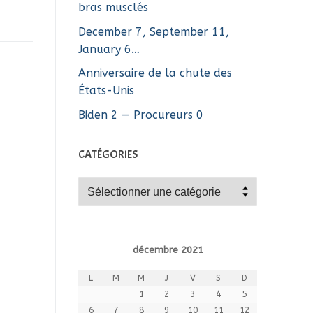
bras musclés
December 7, September 11,
January 6…
Anniversaire de la chute des
États-Unis
Biden 2 — Procureurs 0
CATÉGORIES
Catégories
décembre 2021
L
M
M
J
V
S
D
1
2
3
4
5
6
7
8
9
10
11
12