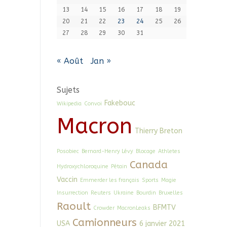
13
14
15
16
17
18
19
20
21
22
23
24
25
26
27
28
29
30
31
« Août
Jan »
Sujets
Fakebouc
Wikipedia
Convoi
Macron
Thierry Breton
Posobiec
Bernard-Henry Lévy
Blocage
Athletes
Canada
Hydroxychloroquine
Pétain
Vaccin
Emmerder les français
Sports
Magie
Insurrection
Reuters
Ukraine
Bourdin
Bruxelles
Raoult
BFMTV
Crowder
MacronLeaks
Camionneurs
USA
6 janvier 2021