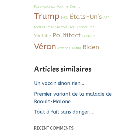
Pass vaccinal
Poutine
Darmanin
Trump
États-Unis
MSN
AFP
Factuel
Pfizer
Michel Flori
Caricatures
Politifact
YouTube
Publicité
Véran
Biden
Affiches
Antifa
Articles similaires
Un vaccin sinon rien…
Premier variant de la maladie de
Raoult-Malone
Tout à fait sans danger…
RECENT COMMENTS